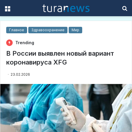
Menu
S
f
Главное
Здравоохранение
Мир
Trending
В России выявлен новый вариант
коронавируса XFG
23.02.2026