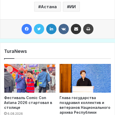
Астана
ИИ
Facebook
Twitter
LinkedIn
VKontakte
Share via Email
Print
TuraNews
Фестиваль Comic Con
Глава государства
Astana 2026 стартовал в
поздравил коллектив и
столице
ветеранов Национального
архива Республики
6.08.2026