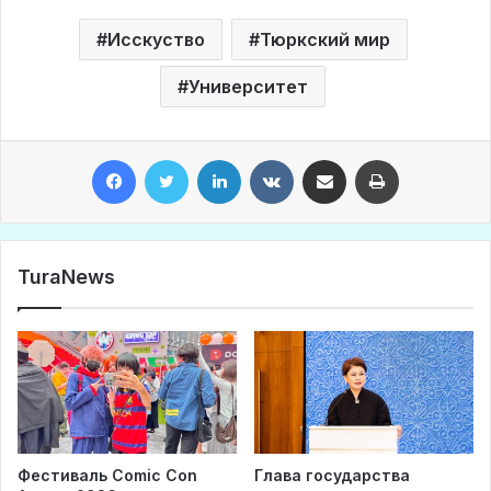
Исскуство
Тюркский мир
Университет
Facebook
Twitter
LinkedIn
VKontakte
Share via Email
Print
TuraNews
Фестиваль Comic Con
Глава государства