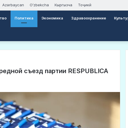
Azərbaycan
Oʻzbekcha
Кыргызча
Тоҷикӣ
тво
Политика
Экономика
Здравоохранение
Культу
ередной съезд партии RESPUBLICA