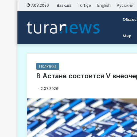
Қазақша
Türkçe
English
Русский
7.08.2026
Общес
Мир
Политика
В Астане состоится V внеоч
2.07.2026