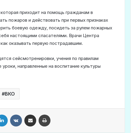
 которая приходит на помощь гражданам в
кать пожаров и действовать при первых признаках
ерить боевую одежду, посидеть за рулем пожарных
 себя настоящими спасателями. Врачи Центра
как оказывать первую пострадавшим.
дятся сейсмотренировки, учения по правилам
е уроки, направленные на воспитание культуры
ВКО
LinkedIn
VKontakte
Share via Email
Print