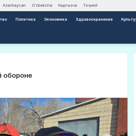
Azərbaycan
Oʻzbekcha
Кыргызча
Тоҷикӣ
тво
Политика
Экономика
Здравоохранение
Культу
й обороне