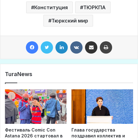
Конституция
ТЮРКПА
Тюркский мир
Facebook
Twitter
LinkedIn
VKontakte
Share via Email
Print
TuraNews
Фестиваль Comic Con
Глава государства
Astana 2026 стартовал в
поздравил коллектив и