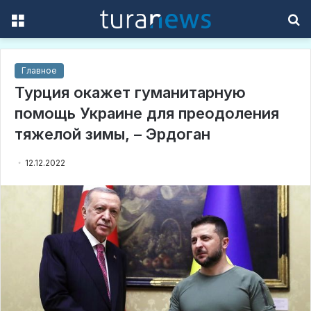
Menu
S
f
Главное
Турция окажет гуманитарную
помощь Украине для преодоления
тяжелой зимы, – Эрдоган
12.12.2022