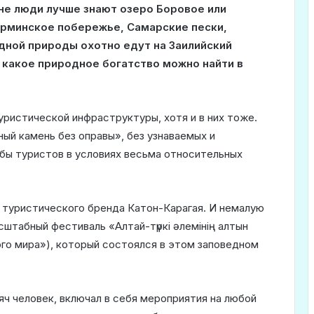
ане люди лучше знают озеро Боровое или
арминское побережье, Самарские пески,
едной природы охотно едут на Заилийский
 какое природное богатство можно найти в
туристической инфраструктуры, хотя и в них тоже.
ый камень без оправы», без узнаваемых и
бы туристов в условиях весьма относительных
 туристического бренда Катон-Карагая. И немалую
сштабный фестиваль «Алтай-түркі әлемінің алтын
ого мира»), который состоялся в этом заповедном
яч человек, включал в себя мероприятия на любой