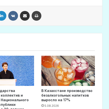
LinkedIn
VKontakte
Share via Email
Print
ударства
В Казахстане производство
 коллектив и
безалкогольных напитков
 Национального
выросло на 17%
спублики
5.08.2026