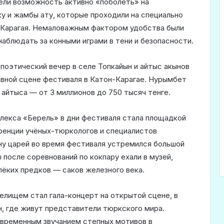
мели возможность активно «поболеть» на
ку и жамбы ату, которые проходили на специально
-Карагая. Немаловажным фактором удобства были
наблюдать за конными играми в тени и безопасности.
поэтический вечер в селе Топкайын и айтыс акынов
авной сцене фестиваля в Катон-Карагае. Нурымбет
 айтыса — от 3 миллионов до 750 тысяч тенге.
лекса «Берель» в дни фестиваля стала площадкой
ренции учёных-тюркологов и специалистов
ну царей во время фестиваля устремился большой
после соревнований по кокпару ехали в музей,
ёких предков — саков железного века.
елищем стал гала-концерт на открытой сцене, в
н, где живут представители тюркского мира.
временным звучанием степных мотивов в