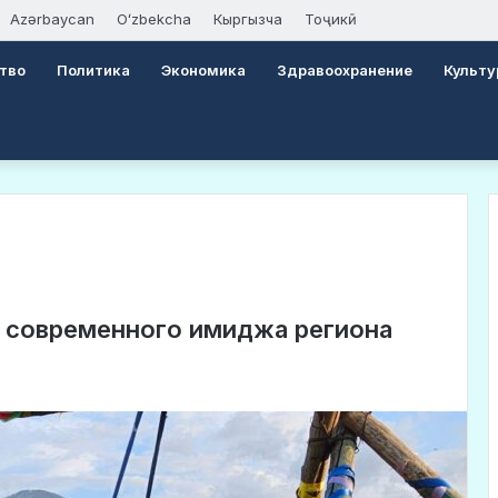
Azərbaycan
Oʻzbekcha
Кыргызча
Тоҷикӣ
тво
Политика
Экономика
Здравоохранение
Культу
 современного имиджа региона