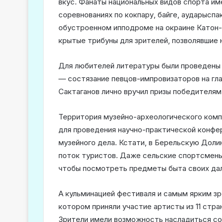
вкус. Фанаты национальных видов спорта и
соревнованиях по кокпару, байге, аударыспа
обустроенном ипподроме на окраине Катон
крытые трибуны для зрителей, позволявшие 
Для любителей литературы были проведены 
— состязание певцов-импровизаторов на гл
Сактаганов лично вручил призы победителям
Территория музейно-археологического комп
для проведения научно-практической конфе
музейного дела. Кстати, в Берельскую Доли
поток туристов. Даже сельские спортсмены 
чтобы посмотреть предметы быта своих дал
А кульминацией фестиваля и самым ярким зр
котором приняли участие артисты из 11 стра
Зрители имели возможность насладиться со