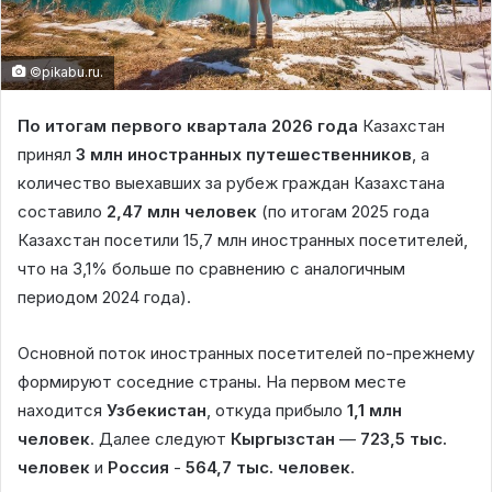
©pikabu.ru.
П
о итогам первого квартала 2026 года
Казахстан
принял
3 млн иностранных путешественников
, а
количество выехавших за рубеж граждан Казахстана
составило
2,47 млн человек
(по итогам 2025 года
Казахстан посетили 15,7 млн иностранных посетителей,
что на 3,1% больше по сравнению с аналогичным
периодом 2024 года).
Основной поток иностранных посетителей по-прежнему
формируют соседние страны. На первом месте
находится
Узбекистан
, откуда прибыло
1,1 млн
человек
. Далее следуют
Кыргызстан
—
723,5 тыс.
человек
и
Россия
­­-
564,7 тыс. человек
.