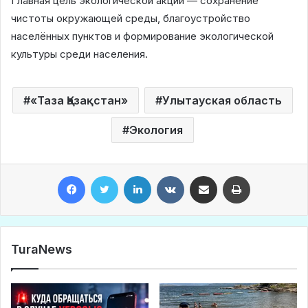
Главная цель экологической акции — сохранение
чистоты окружающей среды, благоустройство
населённых пунктов и формирование экологической
культуры среди населения.
«Таза Қазақстан»
Улытауская область
Экология
Facebook
Twitter
LinkedIn
VKontakte
Share via Email
Print
TuraNews