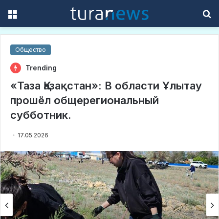
Menu
S
f
Общество
Trending
«Таза Қазақстан»: В области Ұлытау
прошёл общерегиональный
субботник.
17.05.2026