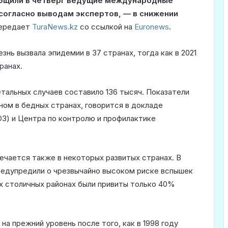
ообщили в четверг ведущие международные
 согласно выводам экспертов, — в снижении
передает
TuraNews.kz
со ссылкой на
Euronews
.
нь вызвала эпидемии в 37 странах, тогда как в 2021
ранах.
етальных случаев составило 136 тысяч. Показатели
ом в бедных странах, говорится в докладе
ОЗ) и Центра по контролю и профилактике
ечается также в некоторых развитых странах. В
редупредили о чрезвычайно высоком риске вспышек
ых столичных районах были привиты только 40%
на прежний уровень после того, как в 1998 году