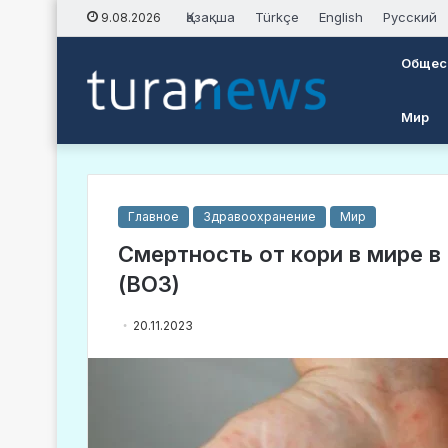
Қазақша
Türkçe
English
Русский
9.08.2026
Общес
Мир
Главное
Здравоохранение
Мир
Смертность от кори в мире 
(ВОЗ)
20.11.2023