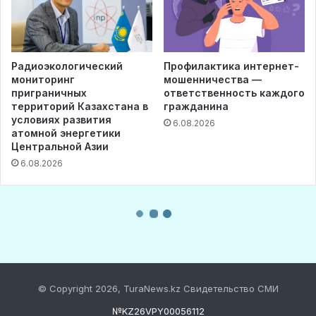
© Copyright 2026, TuraNews.kz Свидетельство СМИ
№KZ26VPY00056112