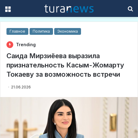
Menu
S
f
Главное
Политика
Экономика
Trending
Саида Мирзиёева выразила
признательность Касым-Жомарту
Токаеву за возможность встречи
21.06.2026