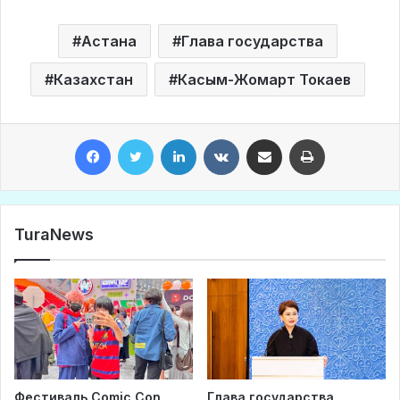
Астана
Глава государства
Казахстан
Касым-Жомарт Токаев
Facebook
Twitter
LinkedIn
VKontakte
Share via Email
Print
TuraNews
Фестиваль Comic Con
Глава государства