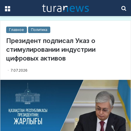
Menu
S
f
Главное
Политика
Президент подписал Указ о
стимулировании индустрии
цифровых активов
7.07.2026