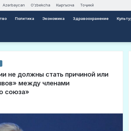
Azərbaycan
Oʻzbekcha
Кыргызча
Тоҷикӣ
тво
Политика
Экономика
Здравоохранение
Культу
ии не должны стать причиной или
ывов» между членами
о союза»