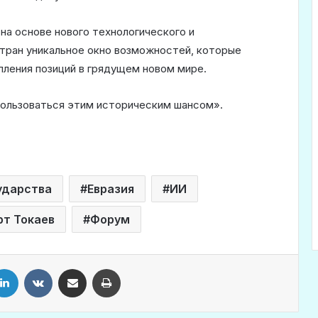
на основе нового технологического и
стран уникальное окно возможностей, которые
пления позиций в грядущем новом мире.
пользоваться этим историческим шансом».
ударства
Евразия
ИИ
т Токаев
Форум
LinkedIn
VKontakte
Share via Email
Print