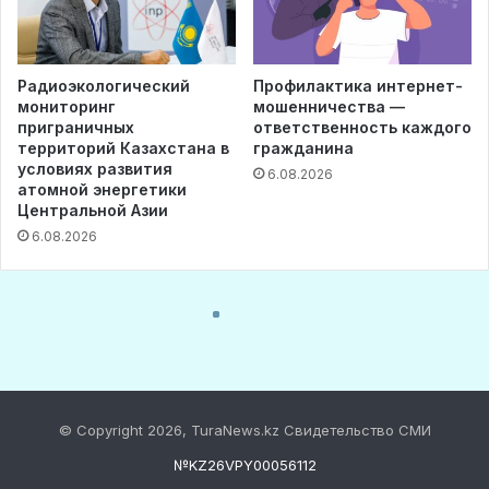
© Copyright 2026, TuraNews.kz Свидетельство СМИ
№KZ26VPY00056112