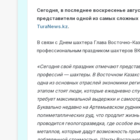
Сегодня, в последнее воскресенье авгу
представители одной из самых сложных
TuraNews.kz
.
В связи с Днем шахтера Глава Восточно-Ка
профессиональным праздником шахтеров ВК
«Сегодня свой праздник отмечают предста
профессий — шахтеры. В Восточном Казах
одна из основных отраслей экономики реги
этапом стоят люди, которые ежедневно спус
требует максимальной выдержки и самоотда
Буквально недавно на Артемьевском рудни
полиметаллических руд, что продлит жизнь 
проводится геологоразведка, где особое 
металлов, которые дадут возможность про
добавленной стоимостью. Шахты Восточног