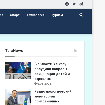
Facebook
Twitter
Telegram
Search
ра
Спорт
Технология
Туризм
for
TuraNews
В области Ұлытау
обсудили вопросы
вакцинации детей и
взрослых
6.08.2026
Радиоэкологический
мониторинг
приграничных