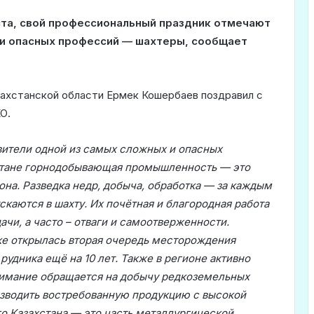
ста, свой профессиональный праздник отмечают
 и опасных профессий — шахтеры, сообщает
захстанской области Ермек Кошербаев поздравил с
О.
вители одной из самых сложных и опасных
стане горнодобывающая промышленность — это
она. Разведка недр, добыча, обработка — за каждым
каются в шахту. Их почётная и благородная работа
чи, а часто – отваги и самоотверженности.
ке открылась вторая очередь месторождения
рудника ещё на 10 лет. Также в регионе активно
внимание обращается на добычу редкоземельных
изводить востребованную продукцию с высокой
о Казахстана — это часть металлургической