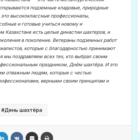
 открываются подземные кладовые, природные
– это высококлассные профессионалы,
собные и готовые учиться новому и
м Казахстане есть целые династии шахтеров, и
околения в поколение. Ветераны подземных работ
циалистов, которые с благодарностью принимают
я мы поздравляем всех тех, кто выбрал своим
офессиональным праздником, Днём шахтёра. И это
тим отважным людям, которые с честью
профессионалами, верными своим принципам и
День шахтёра
LinkedIn
VKontakte
Share via Email
Print