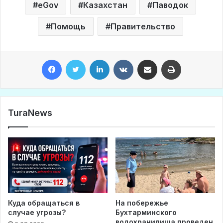
eGov
Казахстан
Паводок
Помощь
Правительство
Facebook
Twitter
LinkedIn
VKontakte
Share via Email
Print
TuraNews
Куда обращаться в
На побережье
случае угрозы?
Бухтарминского
водохранилища проведен