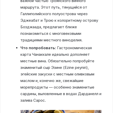
важной частью Троянского винного
маршрута. Этот путь, тянущийся от
Галлиполийского полуострова через
Эджеабат и Трою к колоритному острову
Бозджаада, предлагает ближе
познакомиться с многовековыми
традициями местного виноделия.
Что попробовать:
Гастрономическая
карта Чанаккале идеально дополняет
местные вина. Обязательно попробуйте
знаменитый сыр Эзине (Ezine peyniri),
эгейские закуски с местным оливковым
маслом и, конечно же, свежайшие
морепродукты — особенно знаменитые
сардины, выловленные в водах Дарданелл и
залива Сарос.