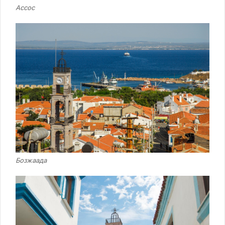
Ассос
Бозжаада