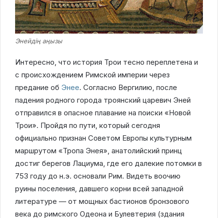
Энейдің аңызы
Интересно, что история Трои тесно переплетена и
с происхождением Римской империи через
предание об
Энее
. Согласно Вергилию, после
падения родного города троянский царевич Эней
отправился в опасное плавание на поиски «Новой
Трои». Пройдя по пути, который сегодня
официально признан Советом Европы культурным
маршрутом «Тропа Энея», анатолийский принц
достиг берегов Лациума, где его далекие потомки в
753 году до н.э. основали Рим. Видеть воочию
руины поселения, давшего корни всей западной
литературе — от мощных бастионов бронзового
века до римского Одеона и Булевтерия (здания