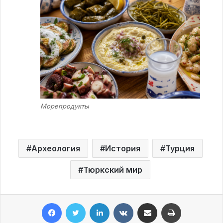
Морепродукты
Археология
История
Турция
Тюркский мир
Facebook
Twitter
LinkedIn
VKontakte
Share via Email
Print