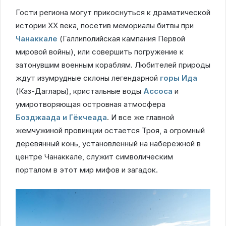
Гости региона могут прикоснуться к драматической
истории ХХ века, посетив мемориалы битвы при
Чанаккале
(Галлиполийская кампания Первой
мировой войны), или совершить погружение к
затонувшим военным кораблям. Любителей природы
ждут изумрудные склоны легендарной
горы Ида
(Каз-Даглары), кристальные воды
Ассоса
и
умиротворяющая островная атмосфера
Бозджаада и Гёкчеада
. И все же главной
жемчужиной провинции остается Троя, а огромный
деревянный конь, установленный на набережной в
центре Чанаккале, служит символическим
порталом в этот мир мифов и загадок.