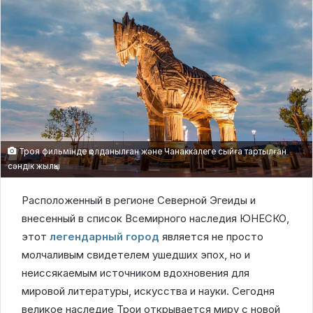
Троя фильмінде қолданылған және Чанаккалеге сыйға тартылған
сәндік жылқы
Расположенный в регионе Северной Эгеиды и
внесенный в список Всемирного наследия ЮНЕСКО,
этот
легендарный город
является не просто
молчаливым свидетелем ушедших эпох, но и
неиссякаемым источником вдохновения для
мировой литературы, искусства и науки. Сегодня
великое наследие Трои открывается миру с новой