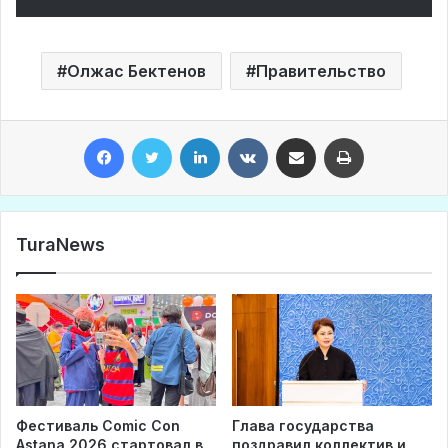
Олжас Бектенов
Правительство
Facebook
Twitter
LinkedIn
VKontakte
Share via Email
Print
TuraNews
Фестиваль Comic Con
Глава государства
Astana 2026 стартовал в
поздравил коллектив и