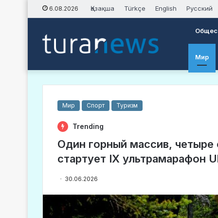
Қазақша
Türkçe
English
Русский
6.08.2026
Общес
Мир
Мир
Спорт
Туризм
Trending
Один горный массив, четыре 
стартует IX ультрамарафон Ul
30.06.2026