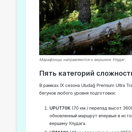
Марафонцы направляются к вершине Улудаг.
Пять категорий сложности
В рамках IX сезона Uludağ Premium Ultra T
бегунов любого уровня подготовки:
UPUT70K
(70 км / перепад высот 360
обновленный маршрут впервые в исто
вершину Улудага.