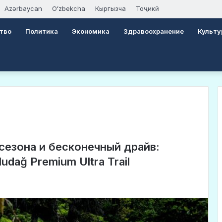
Azərbaycan
Oʻzbekcha
Кыргызча
Тоҷикӣ
тво
Политика
Экономика
Здравоохранение
Культу
сезона и бесконечный драйв:
udağ Premium Ultra Trail