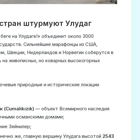
5 стран штурмуют Улудаг
 беге на Улудаге!» объединит около 3000
осударств. Сильнейшие марафонцы из США,
ии, Швеции, Нидерландов и Норвегии соберутся в
ь на живописных, но коварных высокогорных
ючевые природные и исторические локации
(Cumalıkızık)
— объект Всемирного наследия
ичными османскими домами;
ние Зейнилер;
конечно же, главную вершину Улудага высотой
2543