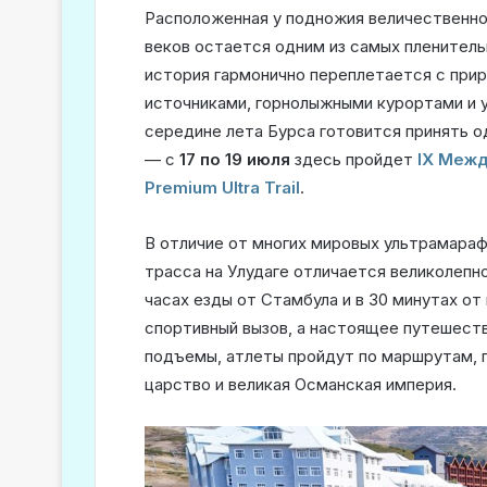
Расположенная у подножия величественног
веков остается одним из самых пленитель
история гармонично переплетается с при
источниками, горнолыжными курортами и 
середине лета Бурса готовится принять 
— с
17 по 19 июля
здесь пройдет
ІХ Межд
Premium Ultra Trail
.
В отличие от многих мировых ультрамараф
трасса на Улудаге отличается великолепн
часах езды от Стамбула и в 30 минутах от
спортивный вызов, а настоящее путешест
подъемы, атлеты пройдут по маршрутам, 
царство и великая Османская империя.