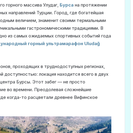
о горного массива Улудаг,
Бурса
на протяжении
ных направлений Турции. Город, где богатейшая
родным величием, знаменит своими термальными
уникальными гастрономическими традициями. В
одно из самых ожидаемых спортивных событий года
ународный горный ультрамарафон Uludağ
онов, проходящих в труднодоступных регионах,
ой доступностью: локация находится всего в двух
 центра Бурсы. Этот забег — не просто
вие во времени. Преодолевая сложнейшие
где когда-то расцветали древнее Вифинское