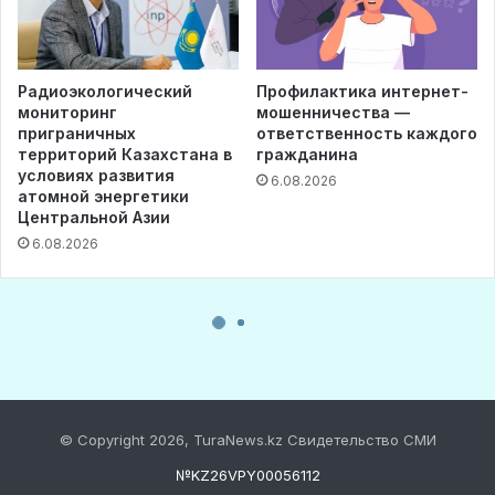
© Copyright 2026, TuraNews.kz Свидетельство СМИ
№KZ26VPY00056112