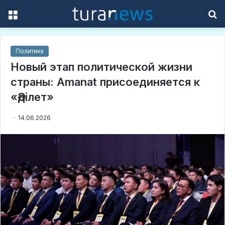
Menu
S
f
Политика
Новый этап политической жизни
страны: Amanat присоединяется к
«Әділет»
14.06.2026