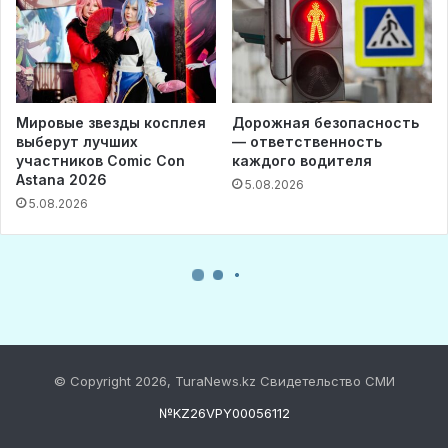
© Copyright 2026, TuraNews.kz Свидетельство СМИ
№KZ26VPY00056112