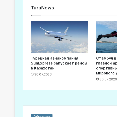
TuraNews
Турецкая авиакомпания
Стамбул в
SunExpress запускает рейсы
главной а
в Казахстан
спортивны
мирового 
30.07.2026
30.07.2026