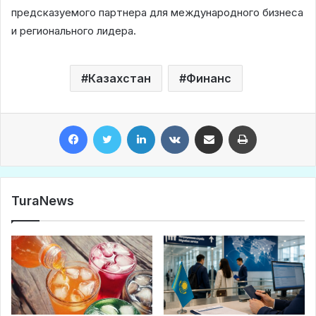
предсказуемого партнера для международного бизнеса
и регионального лидера.
Казахстан
Финанс
Facebook
Twitter
LinkedIn
VKontakte
Share via Email
Print
TuraNews