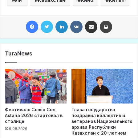
ИИ
Казахстан
Кино
Китай
Facebook
Twitter
LinkedIn
VKontakte
Share via Email
Print
TuraNews
Фестиваль Comic Con
Глава государства
Astana 2026 стартовал в
поздравил коллектив и
столице
ветеранов Национального
архива Республики
6.08.2026
Казахстан с 20-летием