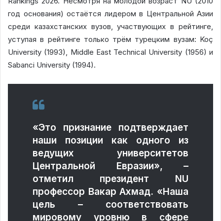
Rankings 2026. Несмотря на молодой возраст NU (2010
год основания) остаётся лидером в Центральной Азии
среди казахстанских вузов, участвующих в рейтинге,
уступая в рейтинге только трём турецким вузам: Koç
University (1993), Middle East Technical University (1956) и
Sabanci University (1994).
«Это признание подтверждает
наши позиции как одного из
ведущих университетов
Центральной Евразии», –
отметил президент NU
профессор Вакар Ахмад. «Наша
цель – соответствовать
мировому уровню в сфере