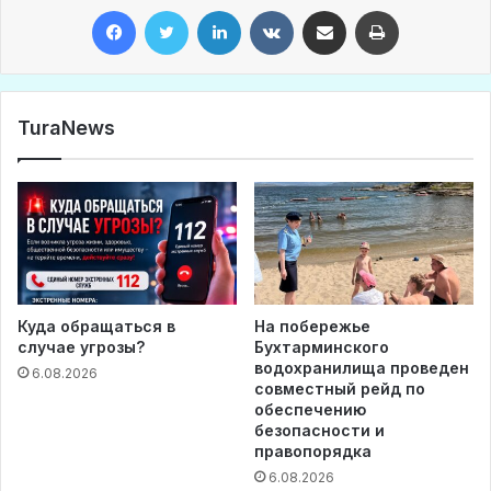
Facebook
Twitter
LinkedIn
VKontakte
Share via Email
Print
TuraNews
Куда обращаться в
На побережье
случае угрозы?
Бухтарминского
водохранилища проведен
6.08.2026
совместный рейд по
обеспечению
безопасности и
правопорядка
6.08.2026