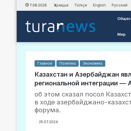
Қазақша
Türkçe
English
Русский
7.08.2026
Общес
Мир
Главное
Политика
Экономика
Казахстан и Азербайджан яв
региональной интеграции — 
об этом сказал посол Казах
в ходе азербайджано-казахс
форума.
25.07.2024