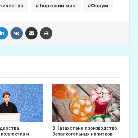
ничество
Тюркский мир
Форум
LinkedIn
VKontakte
Share via Email
Print
ударства
В Казахстане производство
 коллектив и
безалкогольных напитков