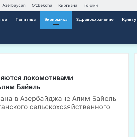
Azərbaycan
Oʻzbekcha
Кыргызча
Тоҷикӣ
тво
Политика
Экономика
Здравоохранение
Культу
ляются локомотивами
Алим Байель
стана в Азербайджане Алим Байель
танского сельскохозяйственного