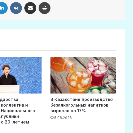
LinkedIn
VKontakte
Share via Email
Print
ударства
В Казахстане производство
 коллектив и
безалкогольных напитков
 Национального
выросло на 17%
спублики
5.08.2026
 с 20-летием