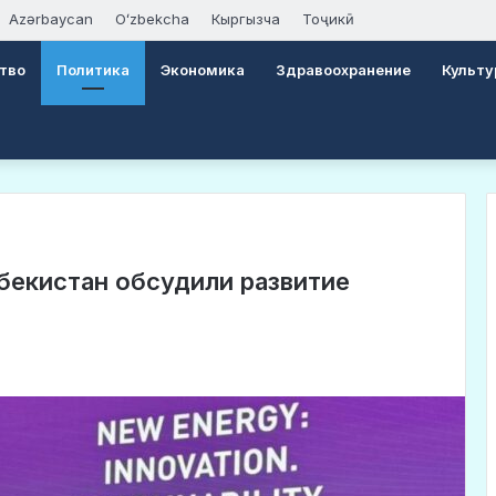
Azərbaycan
Oʻzbekcha
Кыргызча
Тоҷикӣ
тво
Политика
Экономика
Здравоохранение
Культу
бекистан обсудили развитие