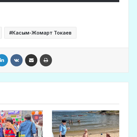
Касым-Жомарт Токаев
LinkedIn
VKontakte
Share via Email
Print