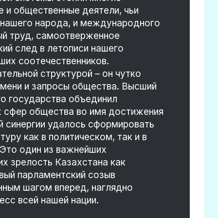
 и общественные деятели, чьи
и нашего народа, и международного
й труд, самоотверженное
кий след в летописи нашего
аших соотечественников.
тельной структурой – он чутко
емени и запросы общества. Высший
го государства объединил
х сфер общества во имя достижения
й синергии удалось сформировать
уру как в политическом, так и в
 Это один из важнейших
х зрелость Казахстана как
вый парламентский созыв
нным шагом вперед, наглядно
сс всей нашей нации.