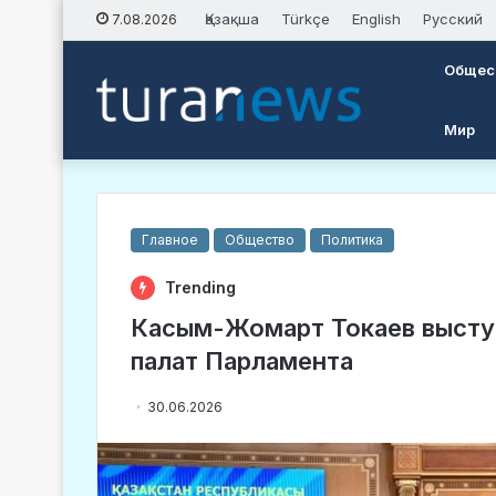
Қазақша
Türkçe
English
Русский
7.08.2026
Общес
Мир
Главное
Общество
Политика
Trending
Касым-Жомарт Токаев высту
палат Парламента
30.06.2026