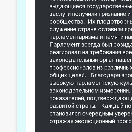
выдающиеся государственные
заслуги получили признание 
сообщества. Их плодотворны
служение стране оставили яр
парламентаризма и памяти н
Парламент всегда был созида
реагировал на требования вр
законодательный орган наше
профессионалов из различны
общих целей. Благодаря это
высокую парламентскую культ
законодательном измерении.
показателей, подтверждающи
развитой страны. Каждый но
становился очередным увере
отражая эволюционный прогре