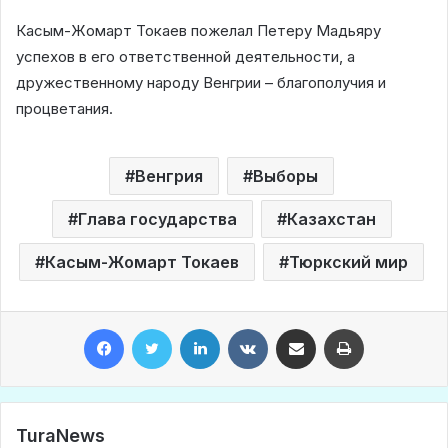
Касым-Жомарт Токаев пожелал Петеру Мадьяру
успехов в его ответственной деятельности, а
дружественному народу Венгрии – благополучия и
процветания.
Венгрия
Выборы
Глава государства
Казахстан
Касым-Жомарт Токаев
Тюркский мир
Facebook
Twitter
LinkedIn
VKontakte
Share via Email
Print
TuraNews