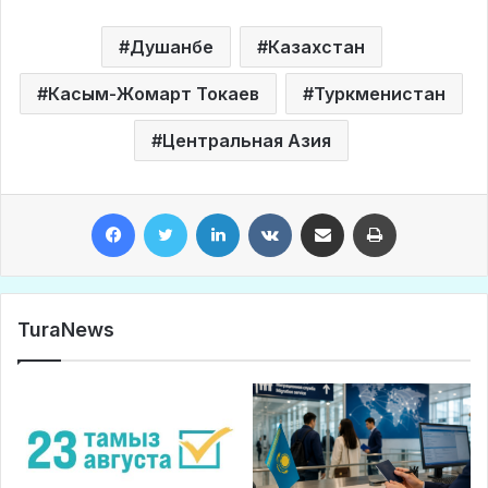
Душанбе
Казахстан
Касым-Жомарт Токаев
Туркменистан
Центральная Азия
Facebook
Twitter
LinkedIn
VKontakte
Share via Email
Print
TuraNews