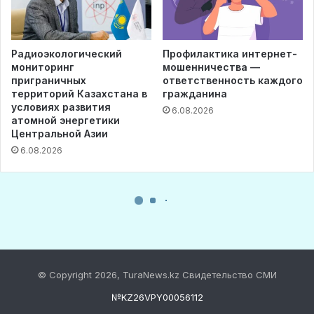
© Copyright 2026, TuraNews.kz Свидетельство СМИ
№KZ26VPY00056112