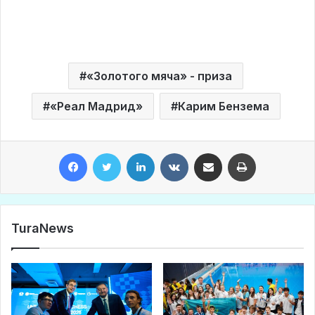
«Золотого мяча» - приза
«Реал Мадрид»
Карим Бензема
Facebook
Twitter
LinkedIn
VKontakte
Share via Email
Print
TuraNews