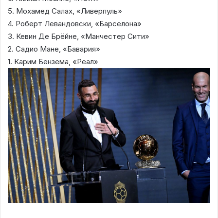
5. Мохамед Салах, «Ливерпуль»
4. Роберт Левандовски, «Барселона»
3. Кевин Де Брёйне, «Манчестер Сити»
2. Садио Мане, «Бавария»
1. Карим Бензема, «Реал»