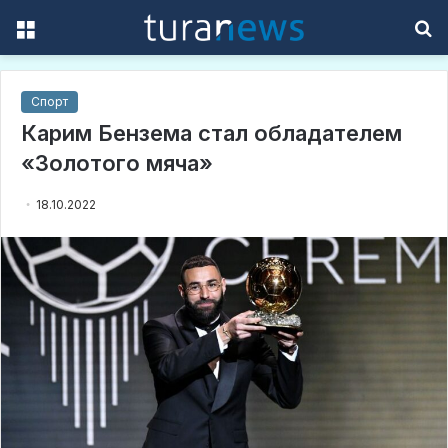
Menu
S
f
Спорт
Карим Бензема стал обладателем
«Золотого мяча»
18.10.2022