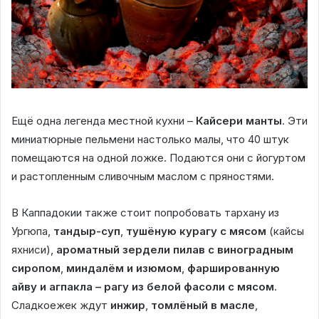
Ещё одна легенда местной кухни –
Кайсери манты
. Эти
миниатюрные пельмени настолько малы, что 40 штук
помещаются на одной ложке. Подаются они с йогуртом
и растопленным сливочным маслом с пряностями.
В Каппадокии также стоит попробовать тархану из
Ургюпа,
тандыр-суп
,
тушёную курагу с мясом
(кайсы
яхниси),
ароматный зердели пилав с виноградным
сиропом
,
миндалём и изюмом
,
фаршированную
айву и агпакла – рагу из белой фасоли с мясом
.
Сладкоежек ждут
инжир
,
томлёный в масле
,