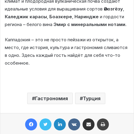
климат и плодородная вулканическая почва создают
идеальные условия для выращивания сортов
Өкюзгёзу
,
Каледжик карасы
,
Боазкере
,
Нариндже
и гордости
региона – белого вина
Эмир с минеральными нотами
.
Каппадокия – это не просто пейзажи из открыток, а
место, где история, культура и гастрономия сливаются
в одно. Здесь каждый гость найдёт для себя что-то
особенное.
Гастрономия
Турция
Facebook
Twitter
LinkedIn
VKontakte
Share via Email
Print