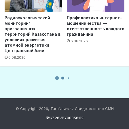
© Copyright 2026, TuraNews.kz Свидетельство СМИ
№KZ26VPY00056112