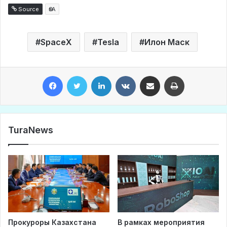
Source
ӨзА
SpaceX
Tesla
Илон Маск
Facebook
Twitter
LinkedIn
VKontakte
Share via Email
Print
TuraNews
Прокуроры Казахстана
В рамках мероприятия