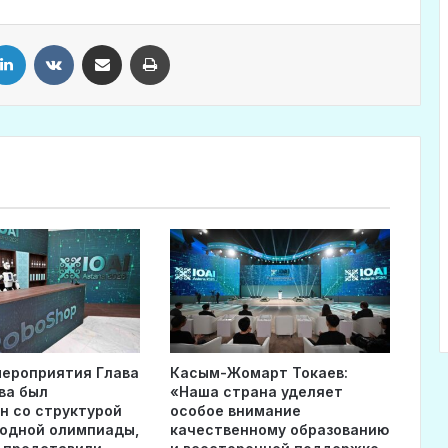
LinkedIn
VKontakte
Share via Email
Print
мероприятия Глава
Касым-Жомарт Токаев:
ва был
«Наша страна уделяет
н со структурой
особое внимание
одной олимпиады,
качественному образованию