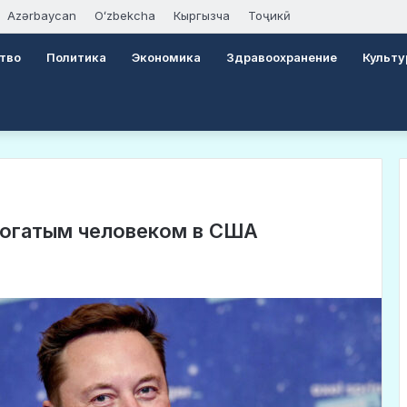
Azərbaycan
Oʻzbekcha
Кыргызча
Тоҷикӣ
тво
Политика
Экономика
Здравоохранение
Культу
богатым человеком в США