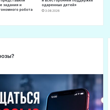
 представили
и всесторонней поддержке
е задания и
одаренных детей»
тономного робота
3.08.2026