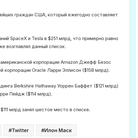
атейших граждан США, который ежегодно составляет
ий SpaceX и Tesla в $251 млрд, что примерно равно
е возглавлял данный список.
 американской корпорации Amazon Джефф Безос
ей корпорации Oracle Ларри Эллисон ($158 млрд).
динга Berkshire Hathaway Уоррен Баффет ($121 млрд)
рри Пейдж ($114 млрд).
 $111 млрд занял шестое место в списке.
Twitter
Илон Маск