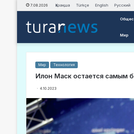
Қазақша
Türkçe
English
Русский
7.08.2026
Общес
Мир
Мир
Технология
Илон Маск остается самым 
4.10.2023