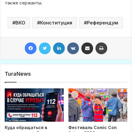
также сержанты.
ВКО
Конституция
Референдум
Facebook
Twitter
LinkedIn
VKontakte
Share via Email
Print
TuraNews
Куда обращаться в
Фестиваль Comic Con