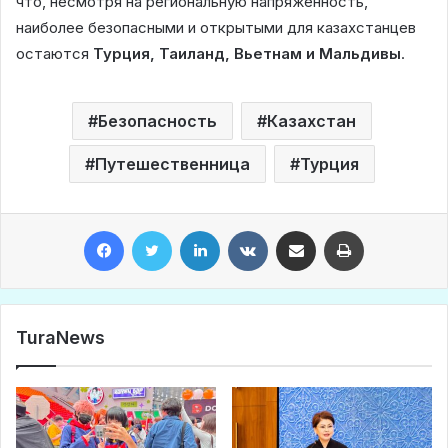
что, несмотря на региональную напряженность,
наиболее безопасными и открытыми для казахстанцев
остаются
Турция, Таиланд, Вьетнам и Мальдивы
.
Безопасность
Казахстан
Путешественница
Турция
Facebook
Twitter
LinkedIn
VKontakte
Share via Email
Print
TuraNews