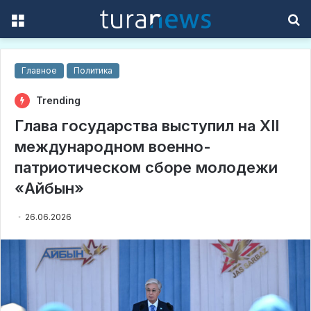
Menu
S
f
Главное
Политика
Trending
Глава государства выступил на ХІI
международном военно-
патриотическом сборе молодежи
«Айбын»
26.06.2026