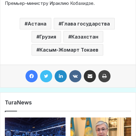
Премьер-министру Ираклию Кобахидзе.
Астана
Глава государства
Грузия
Казахстан
Касым-Жомарт Токаев
Facebook
Twitter
LinkedIn
VKontakte
Share via Email
Print
TuraNews