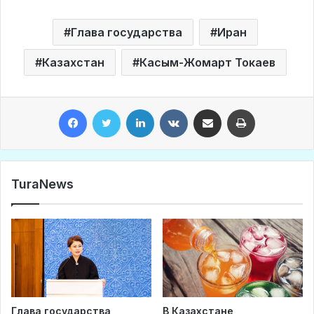
Глава государства
Иран
Казахстан
Касым-Жомарт Токаев
Facebook
Twitter
LinkedIn
VKontakte
Share via Email
Print
TuraNews
Глава государства
В Казахстане