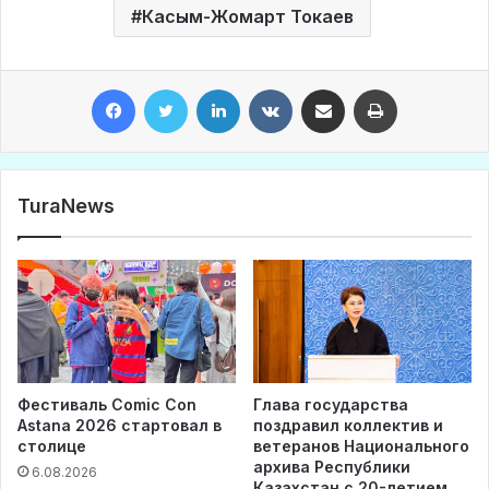
Касым-Жомарт Токаев
Facebook
Twitter
LinkedIn
VKontakte
Share via Email
Print
TuraNews
Фестиваль Comic Con
Глава государства
Astana 2026 стартовал в
поздравил коллектив и
столице
ветеранов Национального
архива Республики
6.08.2026
Казахстан с 20-летием