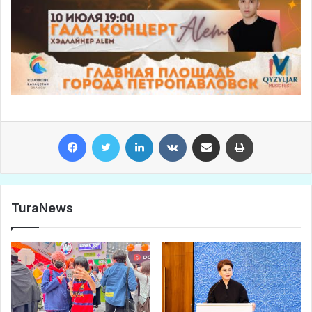
Facebook
Twitter
LinkedIn
VKontakte
Share via Email
Print
TuraNews