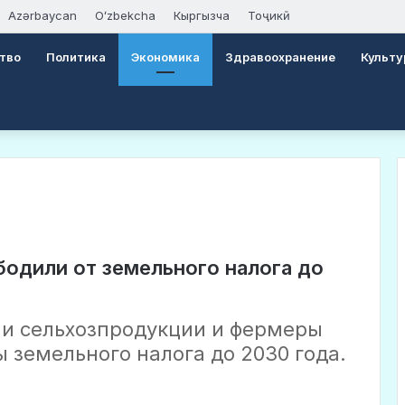
Azərbaycan
Oʻzbekcha
Кыргызча
Тоҷикӣ
тво
Политика
Экономика
Здравоохранение
Культу
одили от земельного налога до
ли сельхозпродукции и фермеры
 земельного налога до 2030 года.