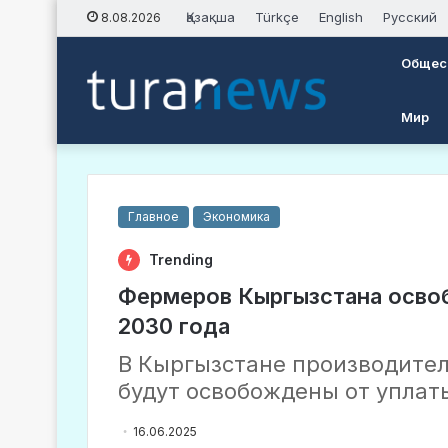
Қазақша
Türkçe
English
Русский
8.08.2026
Общес
Мир
Главное
Экономика
Trending
Фермеров Кыргызстана освоб
2030 года
В Кыргызстане производите
будут освобождены от уплаты
16.06.2025