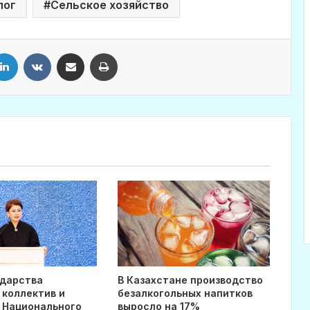
лог
Сельское хозяйство
LinkedIn
VKontakte
Share via Email
Print
ударства
В Казахстане производство
 коллектив и
безалкогольных напитков
 Национального
выросло на 17%