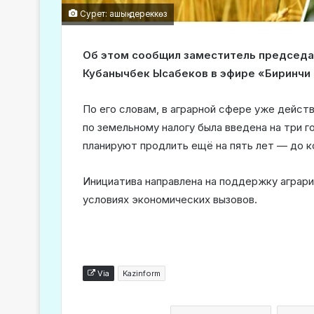
Сурет: ашық дереккөз
Об этом сообщил заместитель председа
Кубанычбек Ысабеков в эфире «Биринчи
По его словам, в аграрной сфере уже дейст
по земельному налогу была введена на три 
планируют продлить ещё на пять лет — до к
Инициатива направлена на поддержку аграри
условиях экономических вызовов.
Via
Kazinform