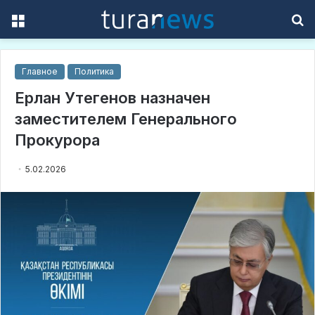
Menu
S
f
Главное
Политика
Ерлан Утегенов назначен
заместителем Генерального
Прокурора
5.02.2026