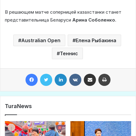
В решающем матче соперницей казахстанки станет
представительница Беларуси
Арина Соболенко
.
Australian Open
Елена Рыбакина
Теннис
Facebook
Twitter
LinkedIn
VKontakte
Share via Email
Print
TuraNews